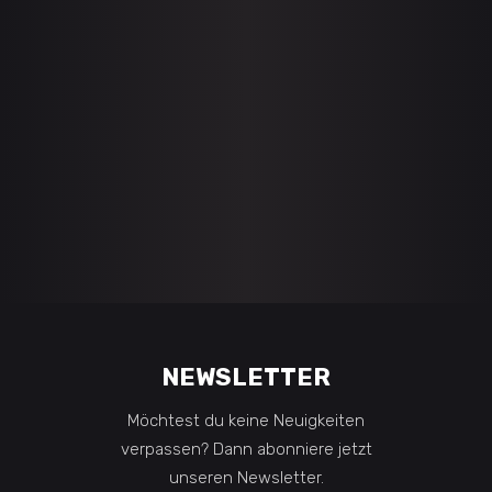
BLUE FANTASY
Adventure
Esports
WINNERS ON ESL PRO
Adventure
Esports
BEFORE THE STORM
Esports
Gaming
FALLS BARROW
Esports
Gaming
NEWSLETTER
Möchtest du keine Neuigkeiten
verpassen? Dann abonniere jetzt
unseren Newsletter.