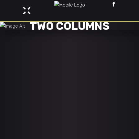
TWO COLUMNS
DEAMON PURGE
Adventure
Esports
DOTA MADNESS
Adventure
Esports
DANGERZONE PATH
Adventure
Esports
DIGITAL FRENZY
Adventure
Esports