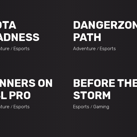
OTA
DANGERZO
ADNESS
PATH
ture
Esports
Adventure
Esports
NNERS ON
BEFORE TH
L PRO
STORM
ture
Esports
Esports
Gaming