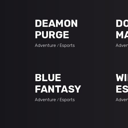
DEAMON
D
PURGE
M
Adventure
Esports
Adven
BLUE
WI
FANTASY
ES
Adventure
Esports
Adven