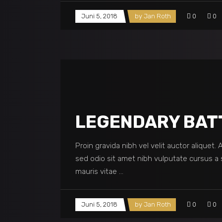
Juni 5, 2018
by
Jan Roth
0
0
LEGENDARY BAT
Proin gravida nibh vel velit auctor aliquet.
sed odio sit amet nibh vulputate cursus a 
mauris vitae
Juni 5, 2018
by
Jan Roth
0
0