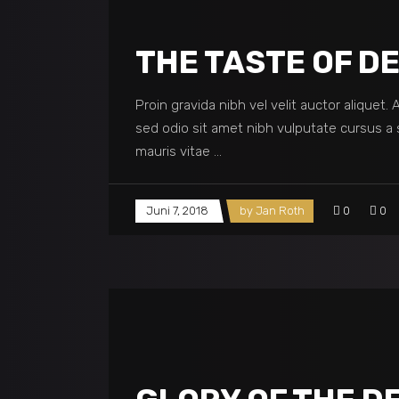
THE TASTE OF D
Proin gravida nibh vel velit auctor aliquet.
sed odio sit amet nibh vulputate cursus a 
mauris vitae
Juni 7, 2018
by
Jan Roth
0
0