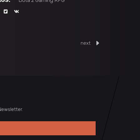
AGS:
Dota 2
Gaming
RPG
next
ewsletter.