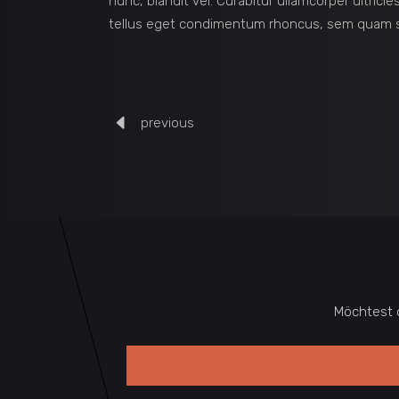
nunc, blandit vel. Curabitur ullamcorper ultric
tellus eget condimentum rhoncus, sem quam se
previous
Möchtest 